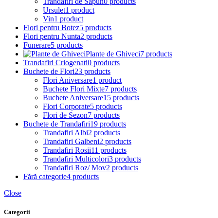
Trandafiri de Sapun
0 products
Ursulet
1 product
Vin
1 product
Flori pentru Botez
5 products
Flori pentru Nunta
2 products
Funerare
5 products
Plante de Ghiveci
7 products
Trandafiri Criogenati
0 products
Buchete de Flori
23 products
Flori Aniversare
1 product
Buchete Flori Mixte
7 products
Buchete Aniversare
15 products
Flori Corporate
5 products
Flori de Sezon
7 products
Buchete de Trandafiri
19 products
Trandafiri Albi
2 products
Trandafiri Galbeni
2 products
Trandafiri Rosii
11 products
Trandafiri Multicolori
3 products
Trandafiri Roz/ Mov
2 products
Fără categorie
4 products
Close
Categorii