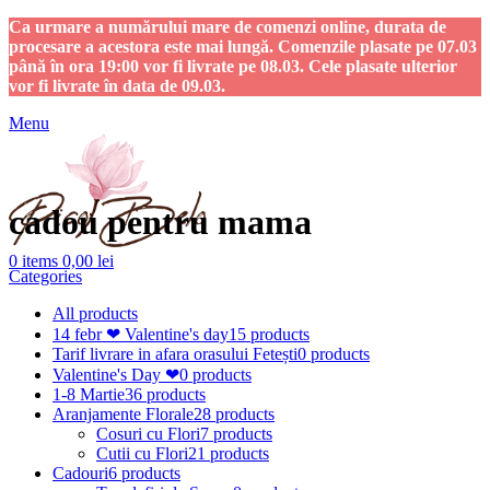
Ca urmare a numărului mare de comenzi online, durata de
procesare a acestora este mai lungă. Comenzile plasate pe 07.03
până în ora 19:00 vor fi livrate pe 08.03. Cele plasate ulterior
vor fi livrate în data de 09.03.
Menu
cadou pentru mama
0
items
0,00
lei
Categories
All
products
14 febr ❤ Valentine's day
15 products
Tarif livrare in afara orasului Fetești
0 products
Valentine's Day ❤
0 products
1-8 Martie
36 products
Aranjamente Florale
28 products
Cosuri cu Flori
7 products
Cutii cu Flori
21 products
Cadouri
6 products