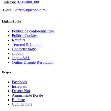
Telefon:
0734-980.388
E-mail:
office@picobelo.ro
Link-uri utile
Politică de confidențialitate
Politica Cookies
Retururi
Termeni & Condiții
Contactează-ne
anpc.ro
anpc - SAL
Online Dispute Resolution
Despre
Facebook
Instagram
Despre Noi
Aranjamente florale
Buchete
Cutii cu flori