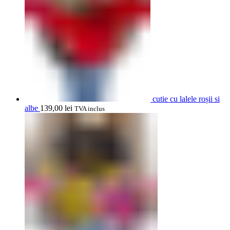
cutie cu lalele roșii si
albe
139,00
lei
TVA inclus