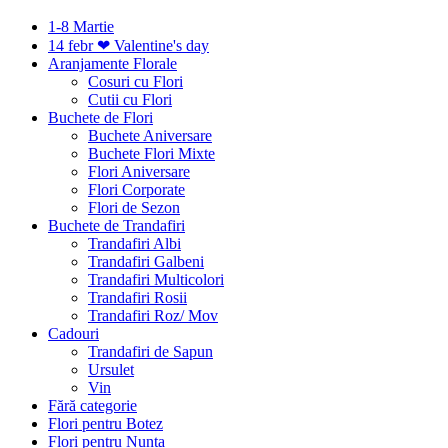
1-8 Martie
14 febr ❤ Valentine's day
Aranjamente Florale
Cosuri cu Flori
Cutii cu Flori
Buchete de Flori
Buchete Aniversare
Buchete Flori Mixte
Flori Aniversare
Flori Corporate
Flori de Sezon
Buchete de Trandafiri
Trandafiri Albi
Trandafiri Galbeni
Trandafiri Multicolori
Trandafiri Rosii
Trandafiri Roz/ Mov
Cadouri
Trandafiri de Sapun
Ursulet
Vin
Fără categorie
Flori pentru Botez
Flori pentru Nunta