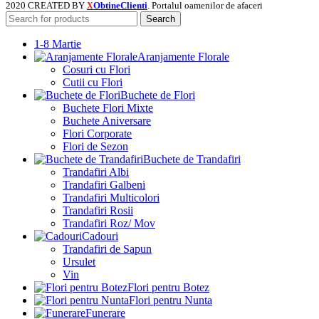
2020 CREATED BY
ObtineClienti
. Portalul oamenilor de afaceri
X
Search
1-8 Martie
Aranjamente Florale
Cosuri cu Flori
Cutii cu Flori
Buchete de Flori
Buchete Flori Mixte
Buchete Aniversare
Flori Corporate
Flori de Sezon
Buchete de Trandafiri
Trandafiri Albi
Trandafiri Galbeni
Trandafiri Multicolori
Trandafiri Rosii
Trandafiri Roz/ Mov
Cadouri
Trandafiri de Sapun
Ursulet
Vin
Flori pentru Botez
Flori pentru Nunta
Funerare