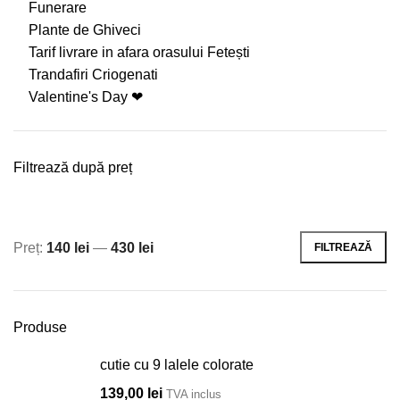
Funerare
Plante de Ghiveci
Tarif livrare in afara orasului Fetești
Trandafiri Criogenati
Valentine's Day ❤
Filtrează după preț
Preț:
140 lei
—
430 lei
FILTREAZĂ
Preț
Preț
minim
maxim
Produse
cutie cu 9 lalele colorate
139,00
lei
TVA inclus