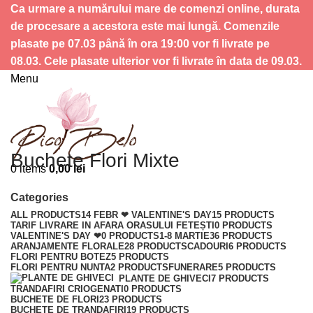
Ca urmare a numărului mare de comenzi online, durata
de procesare a acestora este mai lungă. Comenzile
plasate pe 07.03 până în ora 19:00 vor fi livrate pe
08.03. Cele plasate ulterior vor fi livrate în data de 09.03.
Menu
Buchete Flori Mixte
0
items
0,00
lei
Categories
ALL
PRODUCTS
14 FEBR ❤ VALENTINE'S DAY
15 PRODUCTS
TARIF LIVRARE IN AFARA ORASULUI FETEȘTI
0 PRODUCTS
VALENTINE'S DAY ❤
0 PRODUCTS
1-8 MARTIE
36 PRODUCTS
ARANJAMENTE FLORALE
28 PRODUCTS
CADOURI
6 PRODUCTS
FLORI PENTRU BOTEZ
5 PRODUCTS
FLORI PENTRU NUNTA
2 PRODUCTS
FUNERARE
5 PRODUCTS
PLANTE DE GHIVECI
7 PRODUCTS
TRANDAFIRI CRIOGENATI
0 PRODUCTS
BUCHETE DE FLORI
23 PRODUCTS
BUCHETE DE TRANDAFIRI
19 PRODUCTS