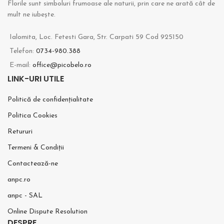
Florile sunt simboluri frumoase ale naturii, prin care ne arată cât de
mult ne iubeşte.
Ialomita, Loc. Fetesti Gara, Str. Carpati 59 Cod 925150
Telefon:
0734-980.388
E-mail:
office@picobelo.ro
LINK-URI UTILE
Politică de confidențialitate
Politica Cookies
Retururi
Termeni & Condiții
Contactează-ne
anpc.ro
anpc - SAL
Online Dispute Resolution
DESPRE