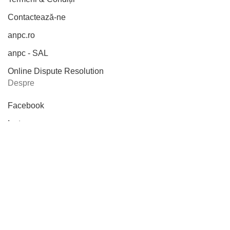
Contactează-ne
anpc.ro
anpc - SAL
Online Dispute Resolution
Despre
Facebook
Instagram
Despre Noi
Aranjamente florale
Buchete
Cutii cu flori
2020 CREATED BY
ObtineClienti
. Portalul oamenilor de afaceri
X
Apeleaza-ne