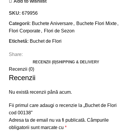
Add to wishlist
00138
SKU:
679956
Categorii:
Buchete Aniversare
,
Buchete Flori Mixte
,
Flori Corporate
,
Flori de Sezon
Etichetă:
Buchet de Flori
Share:
RECENZII (0)
SHIPPING & DELIVERY
Recenzii (0)
Recenzii
Nu există recenzii până acum.
Fii primul care adaugi o recenzie la „Buchet de Flori
cod 00138”
Adresa ta de email nu va fi publicată.
Câmpurile
obligatorii sunt marcate cu
*