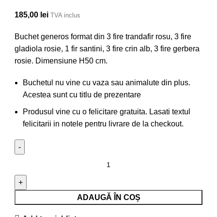
185,00
lei
TVA inclus
Buchet generos format din 3 fire trandafir rosu, 3 fire
gladiola rosie, 1 fir santini, 3 fire crin alb, 3 fire gerbera
rosie. Dimensiune H50 cm.
Buchetul nu vine cu vaza sau animalute din plus.
Acestea sunt cu titlu de prezentare
Produsul vine cu o felicitare gratuita. Lasati textul
felicitarii in notele pentru livrare de la checkout.
Cantitate
Buchet
de
Flori
ADAUGĂ ÎN COȘ
cod