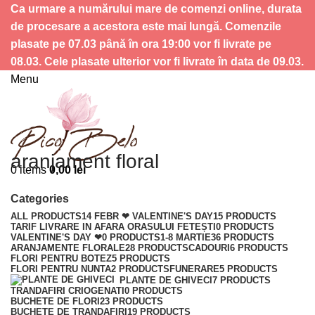
Ca urmare a numărului mare de comenzi online, durata
de procesare a acestora este mai lungă. Comenzile
plasate pe 07.03 până în ora 19:00 vor fi livrate pe
08.03. Cele plasate ulterior vor fi livrate în data de 09.03.
Menu
aranjament floral
0
items
0,00
lei
Categories
ALL
PRODUCTS
14 FEBR ❤ VALENTINE'S DAY
15 PRODUCTS
TARIF LIVRARE IN AFARA ORASULUI FETEȘTI
0 PRODUCTS
VALENTINE'S DAY ❤
0 PRODUCTS
1-8 MARTIE
36 PRODUCTS
ARANJAMENTE FLORALE
28 PRODUCTS
CADOURI
6 PRODUCTS
FLORI PENTRU BOTEZ
5 PRODUCTS
FLORI PENTRU NUNTA
2 PRODUCTS
FUNERARE
5 PRODUCTS
PLANTE DE GHIVECI
7 PRODUCTS
TRANDAFIRI CRIOGENATI
0 PRODUCTS
BUCHETE DE FLORI
23 PRODUCTS
BUCHETE DE TRANDAFIRI
19 PRODUCTS