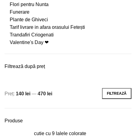
Flori pentru Nunta
Funerare
Plante de Ghiveci
Tarif livrare in afara orasului Fetești
Trandafiri Criogenati
Valentine's Day ❤
Filtrează după preț
Preț:
140 lei
—
470 lei
FILTREAZĂ
Preț
Preț
minim
maxim
Produse
cutie cu 9 lalele colorate