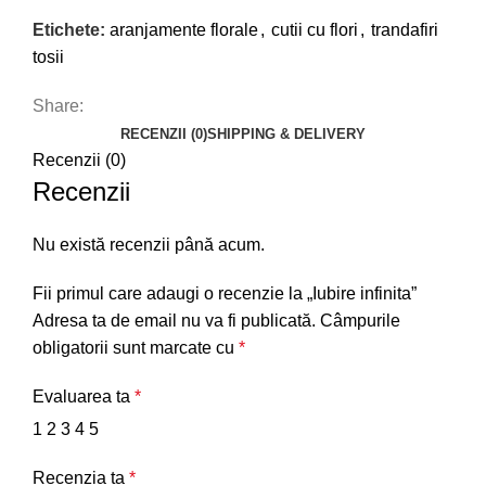
Etichete:
aranjamente florale
,
cutii cu flori
,
trandafiri
tosii
Share:
RECENZII (0)
SHIPPING & DELIVERY
Recenzii (0)
Recenzii
Nu există recenzii până acum.
Fii primul care adaugi o recenzie la „Iubire infinita”
Adresa ta de email nu va fi publicată.
Câmpurile
obligatorii sunt marcate cu
*
Evaluarea ta
*
1
2
3
4
5
Recenzia ta
*